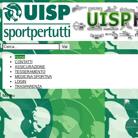
Home
CONTATTI
ASSICURAZIONE
TESSERAMENTO
MEDICINA SPORTIVA
LOGIN
TRASPARENZA
Meteo
Fermo
06